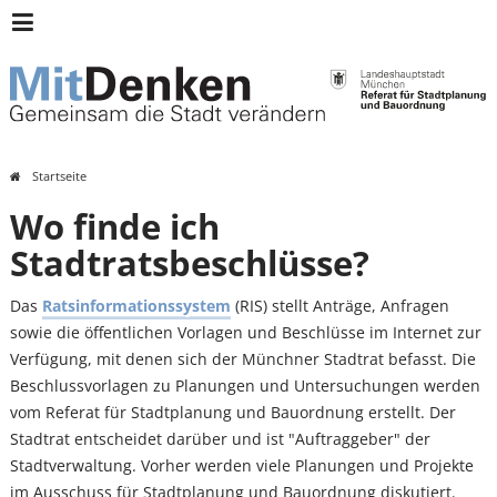
Archiv:
Header
München
Menü
Mitdenken
Startseite
Sie
Wo finde ich
sind
Stadtratsbeschlüsse?
hier
Das
Ratsinformationssystem
(RIS) stellt Anträge, Anfragen
sowie die öffentlichen Vorlagen und Beschlüsse im Internet zur
Verfügung, mit denen sich der Münchner Stadtrat befasst. Die
Beschlussvorlagen zu Planungen und Untersuchungen werden
vom Referat für Stadtplanung und Bauordnung erstellt. Der
Stadtrat entscheidet darüber und ist "Auftraggeber" der
Stadtverwaltung. Vorher werden viele Planungen und Projekte
im Ausschuss für Stadtplanung und Bauordnung diskutiert.