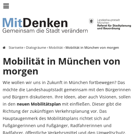
Archiv:
Header
München
Menü
Mitdenken
Startseite
›
Dialogräume
›
Mobilität
›
Mobilität in München von morgen
Sie
Mobilität in München von
sind
morgen
hier
Wie wollen wir uns in Zukunft in München fortbewegen? Das
möchte die Landeshauptstadt gemeinsam mit den Bürgerinnen
und Bürgern diskutieren. Ihre Ideen, aber auch Visionen, sollen
in den
neuen Mobilitätsplan
mit einfließen. Dieser gibt die
Richtung der zukünftigen Verkehrsplanung vor. Das
Hauptaugenmerk des Mobilitätsplans richtet sich auf
Fußgängerinnen und Fußgänger, Radfahrerinnen und
Radfahrer, öffentliche Verkehrsmittel und den Umweltschutz.