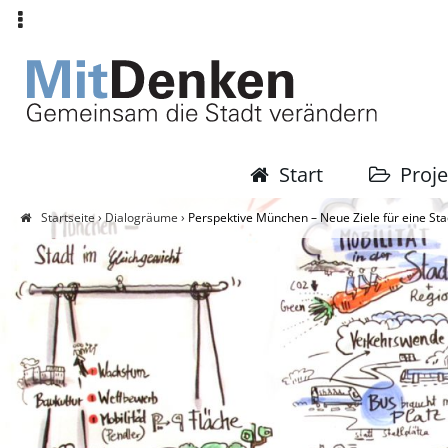
Archiv:
Header
München
Menü
Mitdenken
Hauptmenü
Start
Proj
Startseite
›
Dialogräume
›
Perspektive München – Neue Ziele für eine Sta
Sie
sind
hier