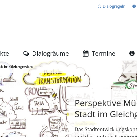
Dialogregeln
ekte
Dialogräume
Termine
dt im Gleichgewicht
Perspektive Mün
Stadt im Gleich
Das Stadtentwicklungskon
und das zentrale Steuerun