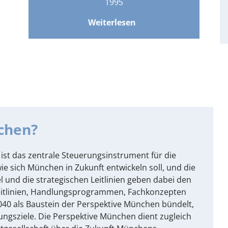
1995
Weiterlesen
über
Eröffnung
des
PlanTreffs
chen?
st das zentrale Steuerungsinstrument für die
ie sich München in Zukunft entwickeln soll, und die
l und die strategischen Leitlinien geben dabei den
eitlinien, Handlungsprogrammen, Fachkonzepten
0 als Baustein der Perspektive München bündelt,
lungsziele. Die Perspektive München dient zugleich