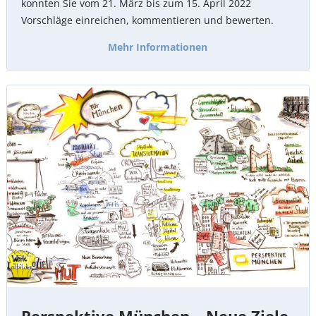
konnten Sie vom 21. März bis zum 15. April 2022
Vorschläge einreichen, kommentieren und bewerten.
Mehr Informationen
Perspektive
München
–
Neue
Ziele
für
eine
Stadt
im
Gleichgewicht