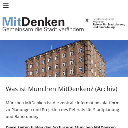
Archiv:
Header
München
Menü
Mitdenken
Was ist München MitDenken? (Archiv)
München MitDenken ist die zentrale Informationsplattform
zu Planungen und Projekten des Referats für Stadtplanung
und Bauordnung.
Diese Seiten bilden das Archiv von München MitDenken