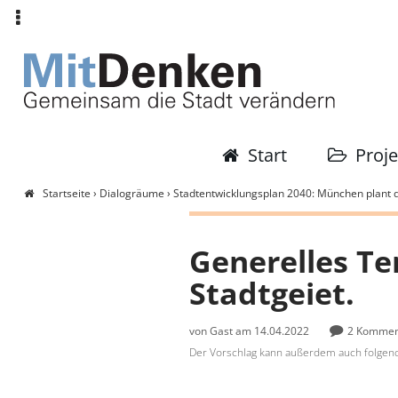
Archiv:
Header
München
Menü
Mitdenken
Hauptmenü
Start
Proj
Startseite
›
Dialogräume
›
Stadtentwicklungsplan 2040: München plant d
Sie
sind
Generelles T
hier
Stadtgeiet.
von
Gast
am 14.04.2022
2 Kommen
Der Vorschlag kann außerdem auch folgen