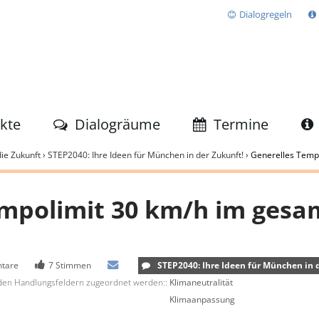
Dialogregeln
ekte
Dialogräume
Termine
ie Zukunft
›
STEP2040: Ihre Ideen für München in der Zukunft!
›
Generelles Tempo
empolimit 30 km/h im gesa
STEP2040: Ihre Ideen für München in 
tare
7 Stimmen
Via
den Handlungsfeldern zugeordnet werden::
Klimaneutralität
E-
Klimaanpassung
Mail
teilen