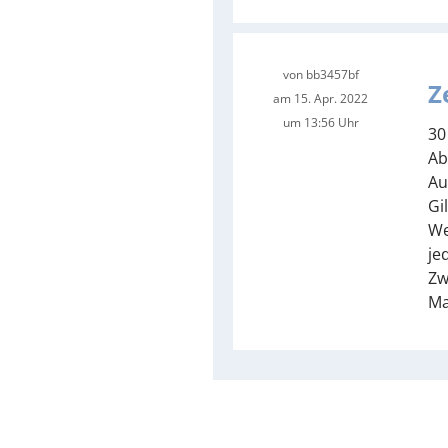
von
bb3457bf
Z
am 15. Apr. 2022
um 13:56 Uhr
30
Ab
Au
Gi
We
je
Zw
Ma