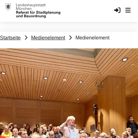
Benutzerkonto-Menü
Anmelden
Medienelement
Pfadnavigation
Startseite
Medienelement
Medienelement