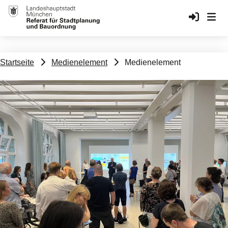
Benutzerkonto-Menü
Anmelden
Medienelement
Pfadnavigation
Startseite
Medienelement
Medienelement