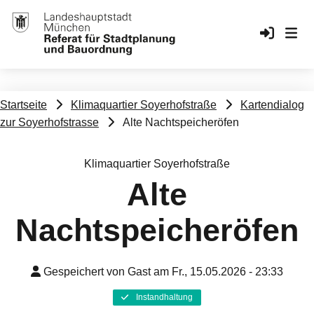
Benutzerkonto-Menü
Anmelden
Alte Nachtspeicheröfen
Pfadnavigation
Startseite
Klimaquartier Soyerhofstraße
Kartendialog
zur Soyerhofstrasse
Alte Nachtspeicheröfen
Klimaquartier Soyerhofstraße
Alte
Nachtspeicheröfen
Gespeichert von
Gast
am
Fr., 15.05.2026 - 23:33
Kategorie
Instandhaltung