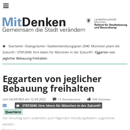
Archiv:
Header
München
Menü
Mitdenken
Startseite
›
Dialogräume
›
Stadtentwicklungsplan 2040: München plant die
Sie
Zukunft
›
STEP2040: Ihre Ideen für München in der Zukunft!
›
Eggarten von
sind
jeglicher Bebauung freihalten
hier
Eggarten von jeglicher
Bebauung freihalten
von
bb341863
am 12.04.2022
15 Kommentare
348 Stimmen
STEP2040: Ihre Ideen für München in der Zukunft!
Via
Quartiere
E-
Der Vorschlag kann außerdem auch folgenden Handlungsfeldern zugeordnet
Mail
werden::
teilen