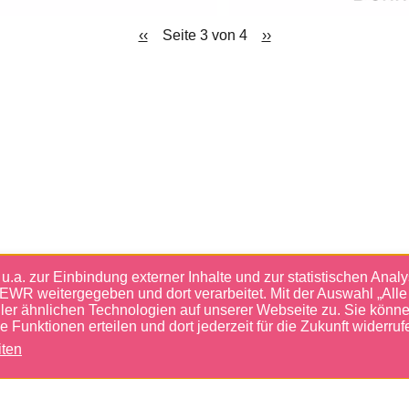
Vorherige Seite
‹‹
Seite 3 von 4
Nächste Seite
››
.a. zur Einbindung externer Inhalte und zur statistischen Analy
EWR weitergegeben und dort verarbeitet. Mit der Auswahl „Alle
ller ähnlichen Technologien auf unserer Webseite zu. Sie könne
e Funktionen erteilen und dort jederzeit für die Zukunft widerruf
iten
ies bearbeiten
raeder.com gmbh
.