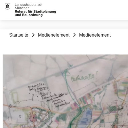
Medienelement
Pfadnavigation
Startseite
Medienelement
Medienelement