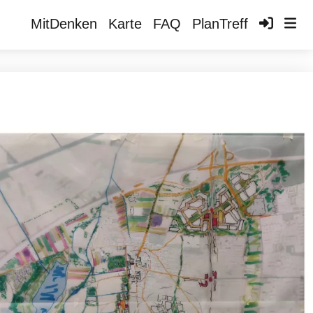
Hauptnavigation
Benutzerkonto-Menü
Anmelden
MitDenken
Karte
FAQ
PlanTreff